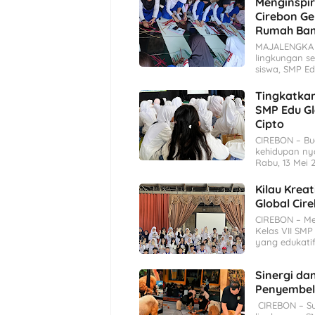
Menginspira
Cirebon Ge
Rumah Bam
MAJALENGKA 
lingkungan se
siswa, SMP Ed
Tingkatka
SMP Edu Gl
Cipto
CIREBON – Bu
kehidupan nya
Rabu, 13 Mei 2
Kilau Kreat
Global Cir
CIREBON – Me
Kelas VII SMP
yang edukatif
Sinergi da
Penyembeli
CIREBON – Su