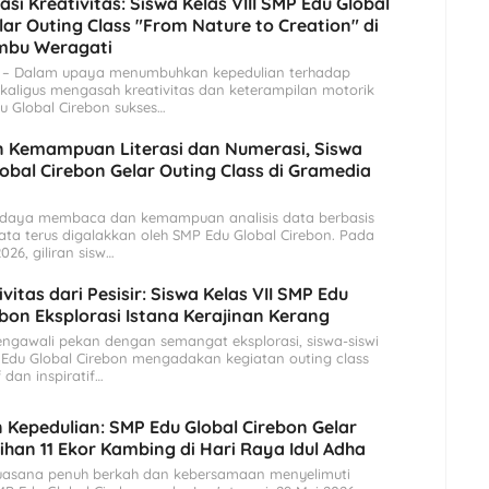
si Kreativitas: Siswa Kelas VIII SMP Edu Global
lar Outing Class "From Nature to Creation" di
bu Weragati
– Dalam upaya menumbuhkan kepedulian terhadap
kaligus mengasah kreativitas dan keterampilan motorik
u Global Cirebon sukses…
n Kemampuan Literasi dan Numerasi, Siswa
obal Cirebon Gelar Outing Class di Gramedia
daya membaca dan kemampuan analisis data berbasis
ta terus digalakkan oleh SMP Edu Global Cirebon. Pada
026, giliran sisw…
ivitas dari Pesisir: Siswa Kelas VII SMP Edu
ebon Eksplorasi Istana Kerajinan Kerang
ngawali pekan dengan semangat eksplorasi, siswa-siswi
 Edu Global Cirebon mengadakan kegiatan outing class
 dan inspiratif…
n Kepedulian: SMP Edu Global Cirebon Gelar
han 11 Ekor Kambing di Hari Raya Idul Adha
asana penuh berkah dan kebersamaan menyelimuti