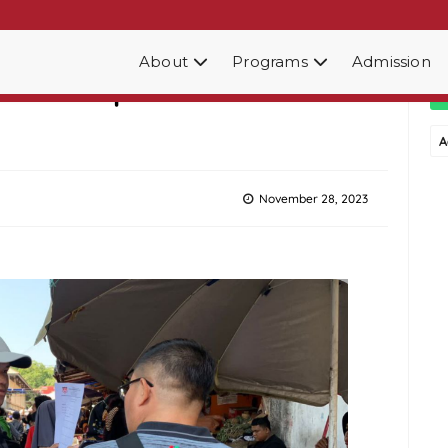
About
Programs
Admission
iswa Berpikir Kritis dan
A
November 28, 2023