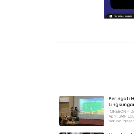
Peringati 
Lingkungan
CIREBON – Da
April, SMP Ed
berupa Presen