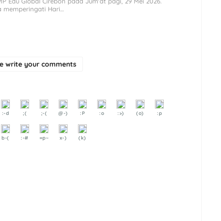
P Edu Global Cirebon pada Jum'at pagi, 29 Mei 2026.
 memperingati Hari…
se write your comments
:-d
;(
;-(
@-)
:P
:o
:>)
(o)
:p
b-(
:-#
=p~
x-)
(k)