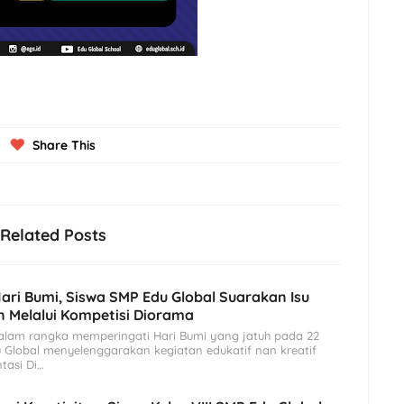
Share This
Related Posts
Hari Bumi, Siswa SMP Edu Global Suarakan Isu
 Melalui Kompetisi Diorama
lam rangka memperingati Hari Bumi yang jatuh pada 22
u Global menyelenggarakan kegiatan edukatif nan kreatif
tasi Di…