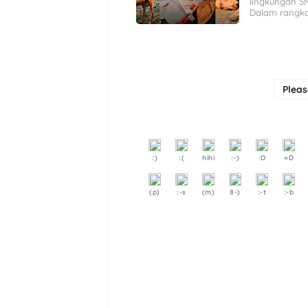
lingkungan SM
Dalam rangka
Plea
:)
:(
hihi
:-)
:D
=D
(p)
:-s
(m)
8-)
:-t
:-b