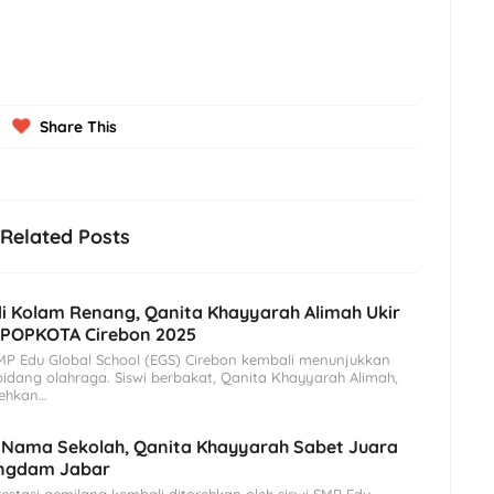
Share This
Related Posts
i Kolam Renang, Qanita Khayyarah Alimah Ukir
i POPKOTA Cirebon 2025
P Edu Global School (EGS) Cirebon kembali menunjukkan
bidang olahraga. Siswi berbakat, Qanita Khayyarah Alimah,
rehkan…
Nama Sekolah, Qanita Khayyarah Sabet Juara
angdam Jabar