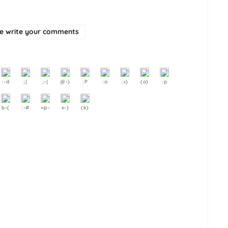
se write your comments
:-d
;(
;-(
@-)
:P
:o
:>)
(o)
:p
b-(
:-#
=p~
x-)
(k)