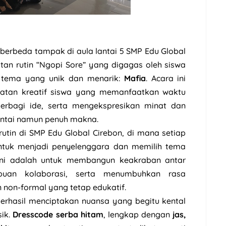
erbeda tampak di aula lantai 5 SMP Edu Global
tan rutin “Ngopi Sore” yang digagas oleh siswa
ng tema yang unik dan menarik:
Mafia
. Acara ini
iatan kreatif siswa yang memanfaatkan waktu
berbagi ide, serta mengekspresikan minat dan
ntai namun penuh makna.
tin di SMP Edu Global Cirebon, di mana setiap
tuk menjadi penyelenggara dan memilih tema
n ini adalah untuk membangun keakraban antar
puan kolaborasi, serta menumbuhkan rasa
 non-formal yang tetap edukatif.
 C berhasil menciptakan nuansa yang begitu kental
sik.
Dresscode serba hitam
, lengkap dengan
jas,