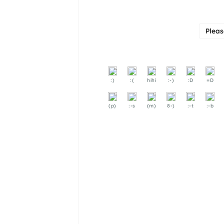
Plea
:)
:(
hihi
:-)
:D
=D
(p)
:-s
(m)
8-)
:-t
:-b