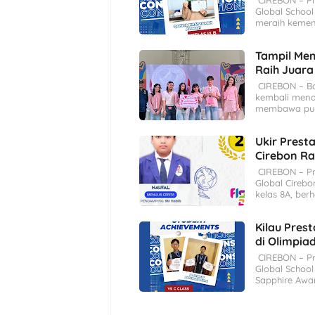
CIREBON – Pre
Global School
meraih keme
Tampil Mem
Raih Juara
CIREBON – Bak
kembali mend
membawa pul
Ukir Presta
Cirebon Ra
CIREBON – Pr
Global Cirebo
kelas 8A, berh
Kilau Prest
di Olimpia
CIREBON – Pr
Global School 
Sapphire Awa