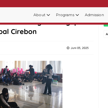
About
Programs
Admission
riahkan Kegiatan Ngopi
bal Cirebon
A
Juni 05, 2025