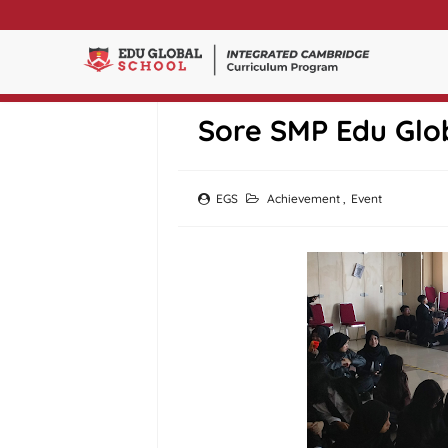
Suasana Mafia Me
Sore SMP Edu Glo
EGS
Achievement
,
Event