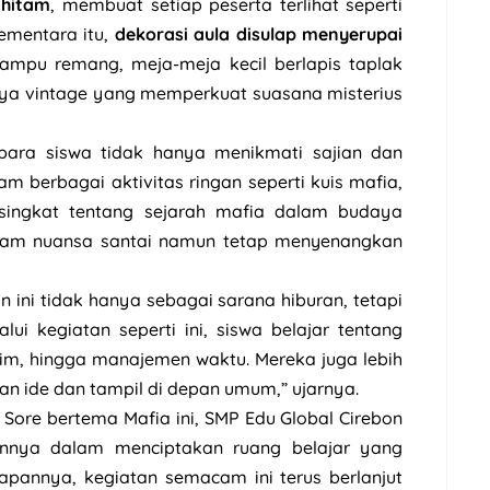
 hitam
, membuat setiap peserta terlihat seperti
ementara itu,
dekorasi aula disulap menyerupai
lampu remang, meja-meja kecil berlapis taplak
aya vintage yang memperkuat suasana misterius
para siswa tidak hanya menikmati sajian dan
lam berbagai aktivitas ringan seperti kuis mafia,
 singkat tentang sejarah mafia dalam budaya
alam nuansa santai namun tetap menyenangkan
an ini tidak hanya sebagai sarana hiburan, tetapi
ui kegiatan seperti ini, siswa belajar tentang
im, hingga manajemen waktu. Mereka juga lebih
n ide dan tampil di depan umum,” ujarnya.
Sore bertema Mafia ini, SMP Edu Global Cirebon
nnya dalam menciptakan ruang belajar yang
apannya, kegiatan semacam ini terus berlanjut