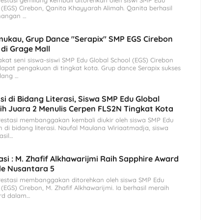
stasi gemilang kembali ditorehkan oleh siswi SMP Edu
 (EGS) Cirebon, Qanita Khayyarah Alimah. Qanita berhasil
nangan …
ukau, Grup Dance "Serapix" SMP EGS Cirebon
 di Grage Mall
at seni siswa-siswi SMP Edu Global School (EGS) Cirebon
apat pengakuan di tingkat kota. Grup dance Serapix sukses
ang …
si di Bidang Literasi, Siswa SMP Edu Global
ih Juara 2 Menulis Cerpen FLS2N Tingkat Kota
estasi membanggakan kembali diukir oleh siswa SMP Edu
n di bidang literasi. Naufal Maulana Wiriaatmadja, siswa
asil…
asi : M. Zhafif Alkhawarijmi Raih Sapphire Award
de Nusantara 5
estasi membanggakan ditorehkan oleh siswa SMP Edu
(EGS) Cirebon, M. Zhafif Alkhawarijmi. Ia berhasil meraih
rd dalam…