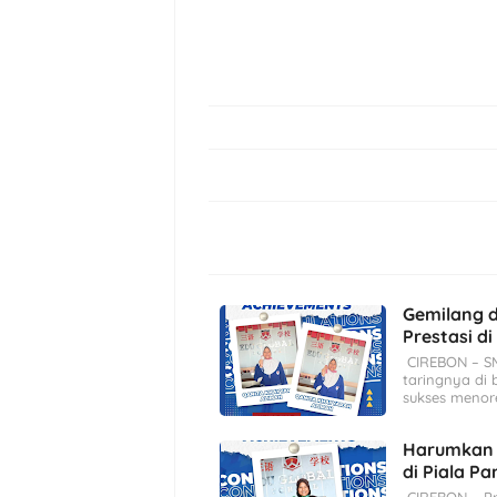
Gemilang d
Prestasi d
CIREBON – SM
taringnya di 
sukses meno
Harumkan 
di Piala P