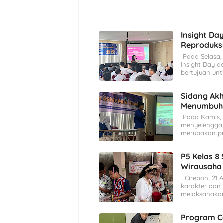
Insight Da
Reproduks
Pada Selasa,
Insight Day d
bertujuan un
Sidang Akh
Menumbuhk
Pada Kamis, 2
menyelenggara
merupakan pu
P5 Kelas 8
Wirausaha
Cirebon, 21 
karakter dan 
melaksanakan
Program C