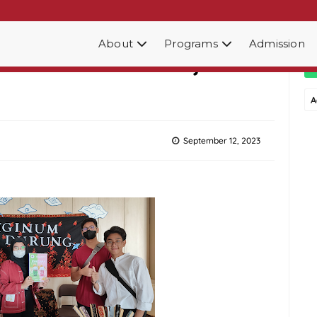
About
Programs
Admission
jar Berwirausaha Sejak
A
September 12, 2023