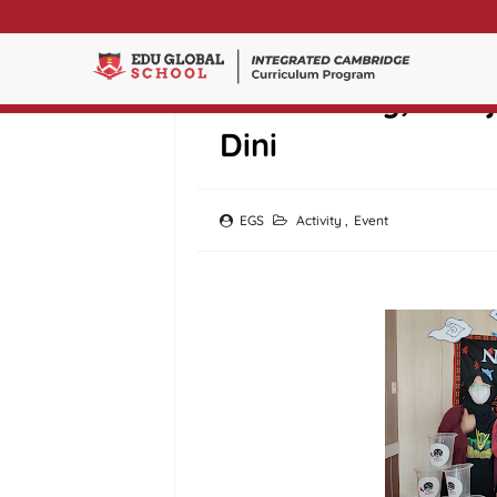
Market Day, Bela
Dini
EGS
Activity
,
Event