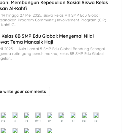
ebon: Membangun Kepedulian Sosial Siswa Kelas
asan Al-Kahfi
14 hingga 27 Mei 2025, siswa kelas VIII SMP Edu Global
ksanakan Program Community Involvement Program (CIP)
-Kahfi C…
 Kelas 8B SMP Edu Global: Menyemai Nilai
Lewat Tema Manasik Haji
ril 2025 — Aula Lantai 5 SMP Edu Global Bandung Sebagai
agenda rutin yang penuh makna, kelas 8B SMP Edu Global
gelar…
se write your comments
:-d
;(
;-(
@-)
:P
:o
:>)
(o)
:p