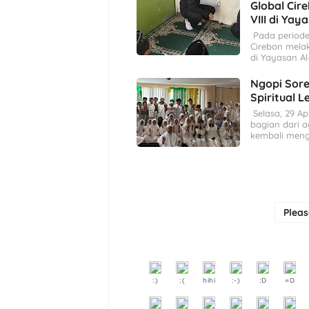
Global Cir
VIII di Yay
Pada periode 
Cirebon mela
di Yayasan Al
Ngopi Sore
Spiritual 
Selasa, 29 Ap
bagian dari 
kembali meng
Plea
:)
:(
hihi
:-)
:D
=D