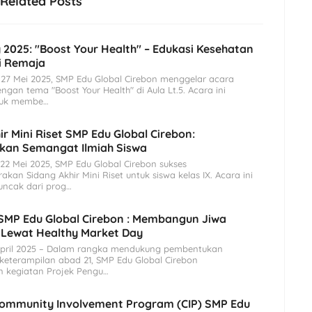
Related Posts
y 2025: "Boost Your Health" – Edukasi Kesehatan
i Remaja
 27 Mei 2025, SMP Edu Global Cirebon menggelar acara
engan tema "Boost Your Health" di Aula Lt.5. Acara ini
tuk membe…
ir Mini Riset SMP Edu Global Cirebon:
an Semangat Ilmiah Siswa
2 Mei 2025, SMP Edu Global Cirebon sukses
kan Sidang Akhir Mini Riset untuk siswa kelas IX. Acara ini
ncak dari prog…
 SMP Edu Global Cirebon : Membangun Jiwa
 Lewat Healthy Market Day
April 2025 – Dalam rangka mendukung pembentukan
keterampilan abad 21, SMP Edu Global Cirebon
 kegiatan Projek Pengu…
ommunity Involvement Program (CIP) SMP Edu