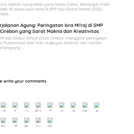
nia adalah ruang kelas yang tanpa batas. Semangat inilah
leh 45 siswa-siswi kelas 8 SMP Edu Global School (EGS)
 mela…
rjalanan Agung: Peringatan Isra Mi'raj di SMP
 Cirebon yang Sarat Makna dan Kreativitas
P Edu Global School (EGS) Cirebon menggelar peringatan
Nabi Muhammad SAW 1447 H dengan khidmat dan meriah.
erlangsung …
se write your comments
:-d
;(
;-(
@-)
:P
:o
:>)
(o)
:p
b-(
:-#
=p~
x-)
(k)