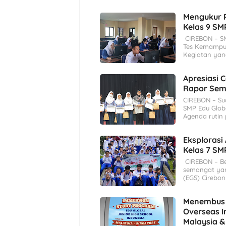
Mengukur 
Kelas 9 SM
CIREBON – SM
Tes Kemampua
Kegiatan yan
Apresiasi 
Rapor Seme
CIREBON – Su
SMP Edu Globa
Agenda rutin
Eksplorasi
Kelas 7 SM
CIREBON – Bel
semangat yang
(EGS) Cirebon
Menembus B
Overseas 
Malaysia &