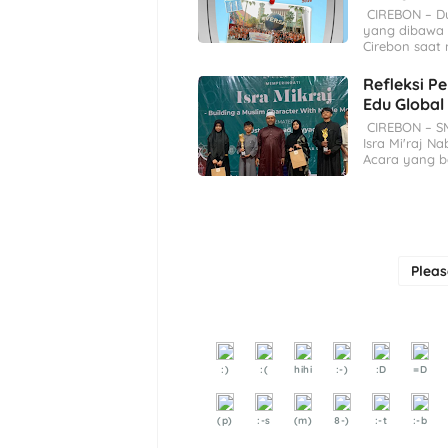
CIREBON – Du
yang dibawa o
Cirebon saat
Refleksi Pe
Edu Global
CIREBON – SM
Isra Mi'raj 
Acara yang b
Plea
:)
:(
hihi
:-)
:D
=D
(p)
:-s
(m)
8-)
:-t
:-b