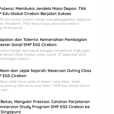
Potensi, Membuka Jendela Masa Depan: TKA
P Edu Global Cirebon Berjalan Sukses
P Edu Global Cirebon sukses menyelenggarakan kegiatan
n Akademik (TKA) khusus bagi siswa-siswi kelas 9.
g berlangsung …
Capaian dan Talenta: Kemeriahan Pembagian
ster Ganjil SMP EGS Cirebon
asana hangat dan penuh bangga menyelimuti lingkungan
l School (EGS) Cirebon pada Jumat, 19 Desember 2025.
 pembagian lapora…
 Alam dan Jejak Sejarah: Keseruan Outing Class
P EGS Cirebon
ajar tidak harus selalu di dalam ruang kelas. Itulah
 diusung oleh siswa-siswi kelas 7 SMP Edu Global School
 saat …
atas, Mengukir Prestasi: Catatan Perjalanan
Immersion Study Program SMP EGS Cirebon ke
 Singapura